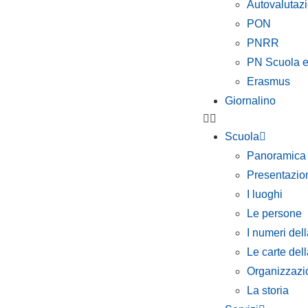
Autovalutazio
PON
PNRR
PN Scuola 
Erasmus
Giornalino
Scuola
Panoramica
Presentazio
I luoghi
Le persone
I numeri del
Le carte del
Organizzazi
La storia