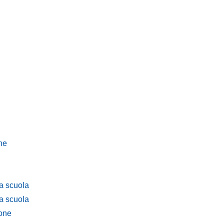
ne
la scuola
la scuola
one