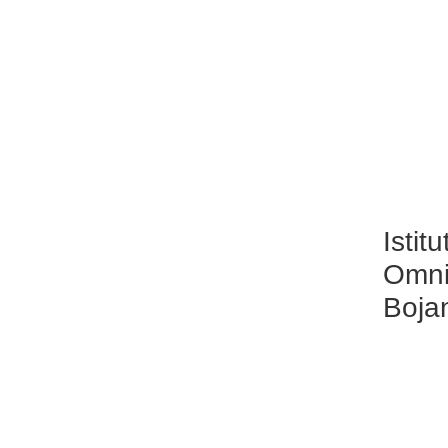
Istitu
Omni
Boja