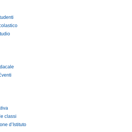
tudenti
olastico
tudio
dacale
Eventi
tiva
le classi
ne d’Istituto