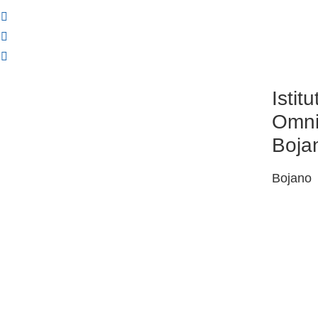
Istitu
Omni
Boja
Bojano