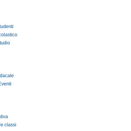
tudenti
olastico
tudio
dacale
Eventi
tiva
le classi