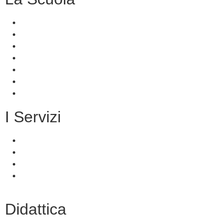
Presentazione
I luoghi della scuola
Le persone
I numeri della scuola
Le carte della scuola
Organizzazione
La storia
I Servizi
Servizi per le famiglie e studenti
Servizi per il personale scolastico
Indirizzi di studio
Tutti i servizi
Didattica